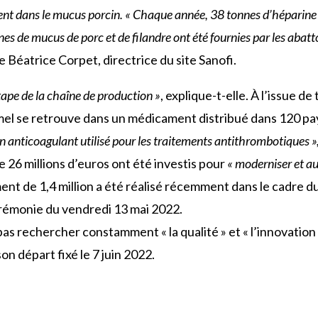
t dans le mucus porcin. « Chaque année, 38 tonnes d’héparine s
 de mucus de porc et de filandre ont été fournies par les abattoir
 Béatrice Corpet, directrice du site Sanofi.
ape de la chaîne de production »
, explique-t-elle. À l’issue de
rmel se retrouve dans un médicament distribué dans 120 pa
’un anticoagulant utilisé pour les traitements antithrombotiques »
e 26 millions d’euros ont été investis pour
« moderniser et au
ment de 1,4 million a été réalisé récemment dans le cadre 
cérémonie du vendredi 13 mai 2022.
s rechercher constamment « la qualité » et « l’innovation »
son départ fixé le 7 juin 2022.