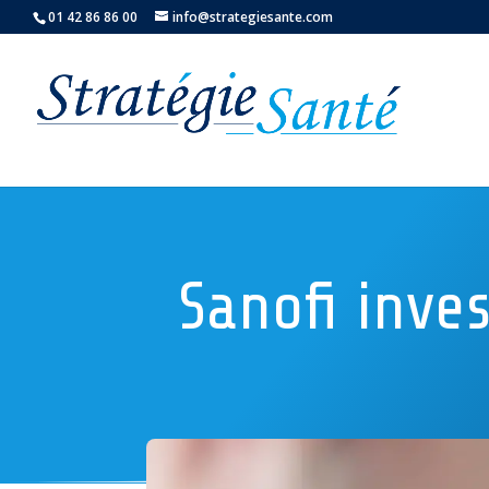
01 42 86 86 00
info@strategiesante.com
Sanofi inve