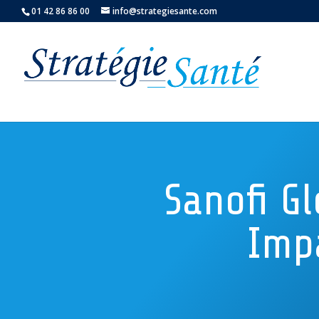
01 42 86 86 00
info@strategiesante.com
Sanofi G
Impa