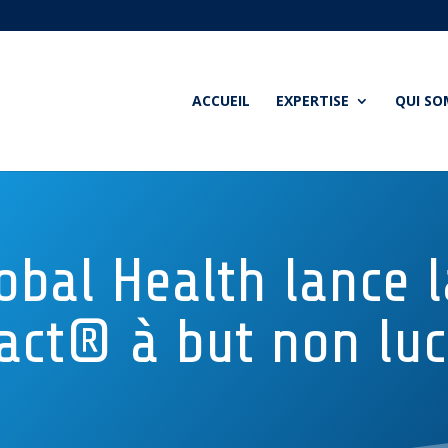
ACCUEIL
EXPERTISE
QUI S
lobal Health lance 
ct® à but non luc