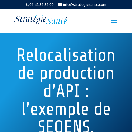
01 42 86 86 00
info@strategiesante.com
Relocalisation
de production
d’API :
l’exemple de
SEQENS.