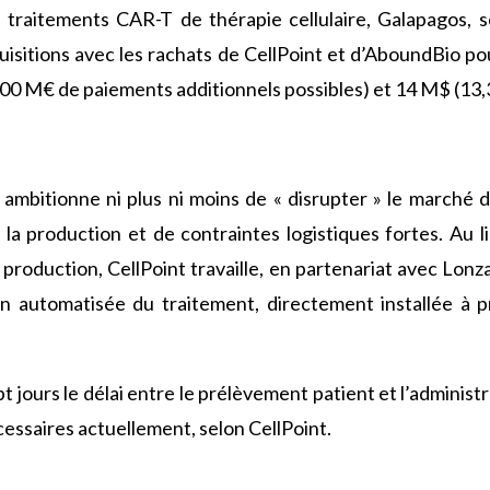
 traitements CAR-T de thérapie cellulaire, Galapagos, s
sitions avec les rachats de CellPoint et d
’
AboundBio pou
100 M€ de paiements additionnels possibles) et 14 M$ (13,
 ambitionne ni plus ni moins de « disrupter » le marché 
la production et de contraintes logistiques fortes. Au li
de production, CellPoint travaille, en partenariat avec Lo
on automatisée du traitement, directement installée à pr
t jours le délai entre le prélèvement patient et l
’
administr
écessaires actuellement, selon CellPoint.