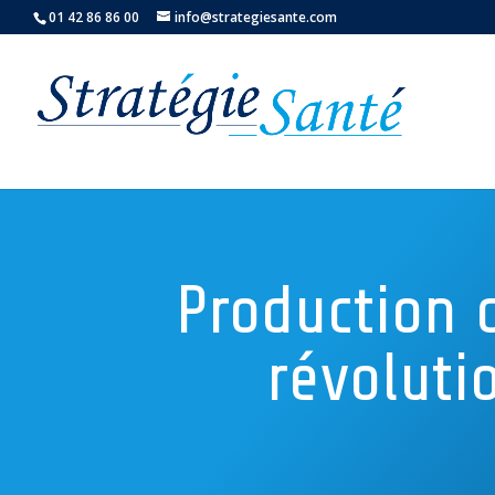
01 42 86 86 00
info@strategiesante.com
Production 
révolutio