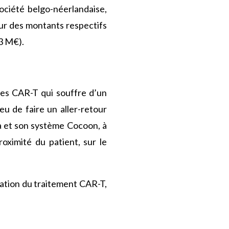
ociété belgo-néerlandaise,
r des montants respectifs
3 M€).
des CAR-T qui souffre d
’
un
eu de faire un aller-retour
nza et son système Cocoon, à
oximité du patient, sur le
ation du traitement CAR-T,