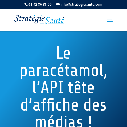
01 42 86 86 00
info@strategiesante.com
Le
paracétamol,
l’API tête
d’affiche des
médias !