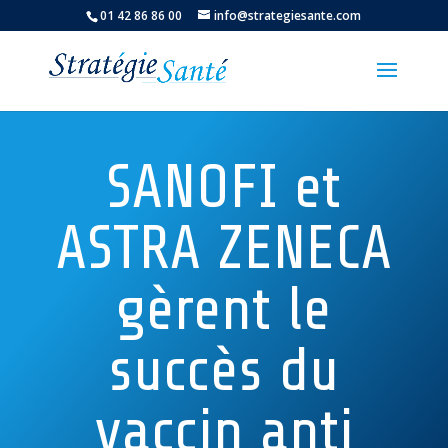
01 42 86 86 00
info@strategiesante.com
SANOFI et
ASTRA ZENECA
gèrent le
succès du
vaccin anti