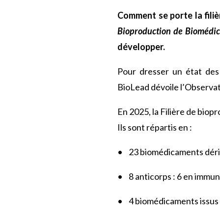
Comment se porte la filiè
Bioproduction de Biomédi
développer.
Pour dresser un état des 
BioLead dévoile l’Observat
En 2025, la Filière de bio
Ils sont répartis en :
• 23 biomédicaments dériv
• 8 anticorps : 6 en immun
• 4 biomédicaments issus d