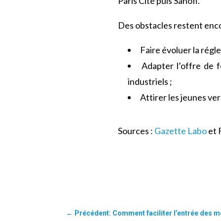
Paris Cité puis Sanofi.
Des obstacles restent enco
Faire évoluer la régl
Adapter l’offre de
industriels ;
Attirer les jeunes vers
Sources :
Gazette Labo
et 
←
Précédent: Comment faciliter l’entrée des m