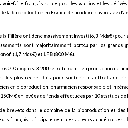
oir-faire français solide pour les vaccins et les dérivés
 de la bioproduction en France de produire davantage d’
e la Filière ont donc massivement investi (6,3 Mds€) pour
tissements sont majoritairement portés par les grands 
Sanofi (1,7 Mds€) et LFB (800 M€).
, 76 000 emplois. 3 200 recrutements en production de b
s les plus recherchés pour soutenir les efforts de bio
cien en bioproduction, pharmacien responsable et ingéni
e 150M€ en levées de fonds effectuées par 10 startups de l
de brevets dans le domaine de la bioproduction et des
urs français, principalement des acteurs académiques :