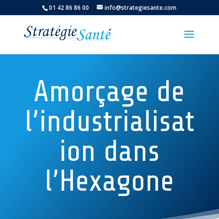
01 42 86 86 00
info@strategiesante.com
Amorçage de
l’industrialisat
ion dans
l’Hexagone