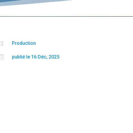

Production

publié le 16 Déc, 2025