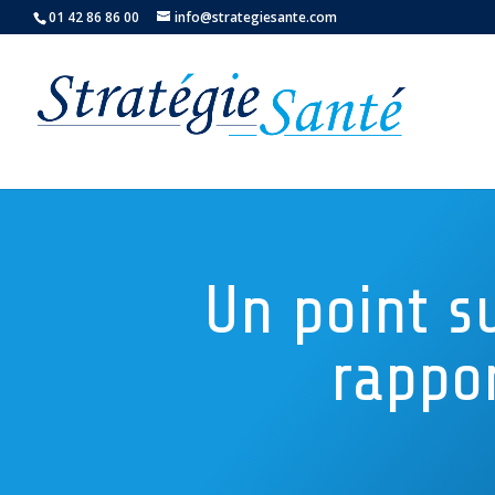
01 42 86 86 00
info@strategiesante.com
Un point su
rappor