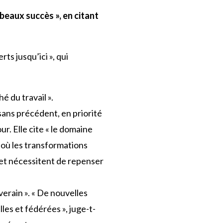
 beaux succès », en citant
ts jusqu’ici », qui
é du travail ».
 sans précédent, en priorité
ur. Elle cite « le domaine
t où les transformations
et nécessitent de repenser
verain ». « De nouvelles
es et fédérées », juge-t-