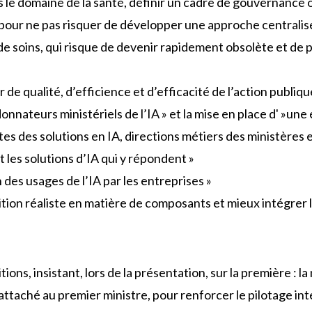
dans le domaine de la santé, définir un cadre de gouvernanc
our ne pas risquer de développer une approche centralis
e de soins, qui risque de devenir rapidement obsolète et de
ier de qualité, d’efficience et d’efficacité de l’action publiq
onnateurs ministériels de l’IA » et la mise en place d' »une 
tes des solutions en IA, directions métiers des ministères 
et les solutions d’IA qui y répondent »
 des usages de l’IA par les entreprises »
tion réaliste en matière de composants et mieux intégrer le
ons, insistant, lors de la présentation, sur la première : la
 rattaché au premier ministre, pour renforcer le pilotage in