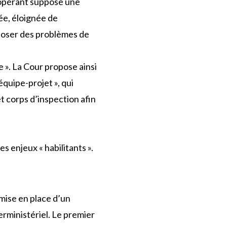
e opérant suppose une
ée, éloignée de
 poser des problèmes de
ue ». La Cour propose ainsi
équipe-projet », qui
et corps d’inspection afin
s enjeux « habilitants ».
 mise en place d’un
terministériel. Le premier