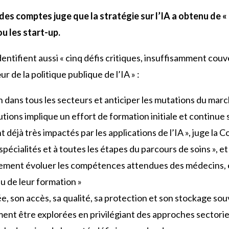
des comptes juge que la stratégie sur l’IA a obtenu de «
u les start-up.
entifient aussi « cinq défis critiques, insuffisamment couver
r de la politique publique de l’IA » :
n dans tous les secteurs et anticiper les mutations du march
utions implique un effort de formation initiale et continue
 déjà très impactés par les applications de l’IA », juge la Co
spécialités et à toutes les étapes du parcours de soins », e
rtement évoluer les compétences attendues des médecins, 
u de leur formation »
ée, son accès, sa qualité, sa protection et son stockage sou
nt être explorées en privilégiant des approches sectoriell