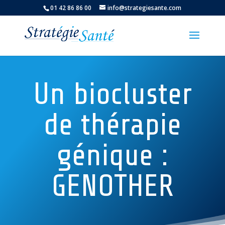
01 42 86 86 00
info@strategiesante.com
Un biocluster
de thérapie
génique :
GENOTHER