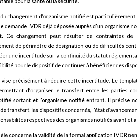
table pour la santé ou la sécurité.
 du changement d’organisme notifié est particulièrement 
ne demande IVDR déjà déposée auprès d’un organisme noti
nt. Ce changement peut résulter de contraintes de c
ement de périmètre de désignation ou de difficultés contra
réer une incertitude sur la continuité du statut réglemen
bilité pour le dispositif de continuer à bénéficier des dispo
ise précisément à réduire cette incertitude. Le templ
ermettant d’organiser le transfert entre les parties co
ifié sortant et l’organisme notifié entrant. Il précise
e de transfert, les dispositifs concernés, l’état d’avancemen
ponsabilités respectives des organismes notifiés avant et a
le concerne la validité de la formal application IVDR pen