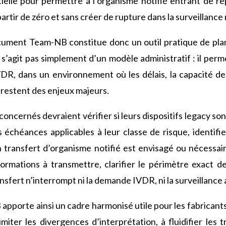
ielle pour permettre à l’organisme notifié entrant de re
rtir de zéro et sans créer de rupture dans la surveillance
cument Team-NB constitue donc un outil pratique de plan
e s’agit pas simplement d’un modèle administratif : il per
IVDR, dans un environnement où les délais, la capacité de
estent des enjeux majeurs.
 concernés devraient vérifier si leurs dispositifs legacy son
s échéances applicables à leur classe de risque, identif
 transfert d’organisme notifié est envisagé ou nécessai
ormations à transmettre, clarifier le périmètre exact de
ansfert n’interrompt ni la demande IVDR, ni la surveillance
pporte ainsi un cadre harmonisé utile pour les fabricants
imiter les divergences d’interprétation, à fluidifier les 