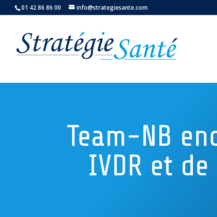
01 42 86 86 00
info@strategiesante.com
Team-NB enc
IVDR et de 