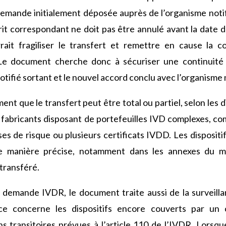
emande initialement déposée auprès de l’organisme notifi
crit correspondant ne doit pas être annulé avant la date
ait fragiliser le transfert et remettre en cause la c
. Le document cherche donc à sécuriser une continuité
otifié sortant et le nouvel accord conclu avec l’organisme 
nt que le transfert peut être total ou partiel, selon les 
les fabricants disposant de portefeuilles IVD complexes, c
ses de risque ou plusieurs certificats IVDD. Les dispositi
de manière précise, notamment dans les annexes du mo
 transféré.
a demande IVDR, le document traite aussi de la surveill
nce concerne les dispositifs encore couverts par un 
ns transitoires prévues à l’article 110 de l’IVDR. Lorsqu