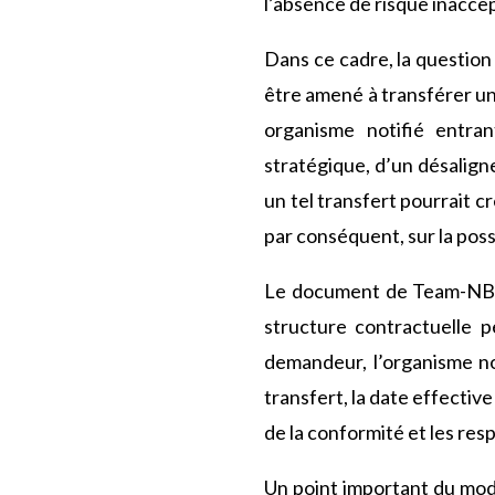
l’absence de risque inaccep
Dans ce cadre, la question
être amené à transférer u
organisme notifié entra
stratégique, d’un désalign
un tel transfert pourrait c
par conséquent, sur la possi
Le document de Team-NB v
structure contractuelle p
demandeur, l’organisme not
transfert, la date effectiv
de la conformité et les res
Un point important du modè