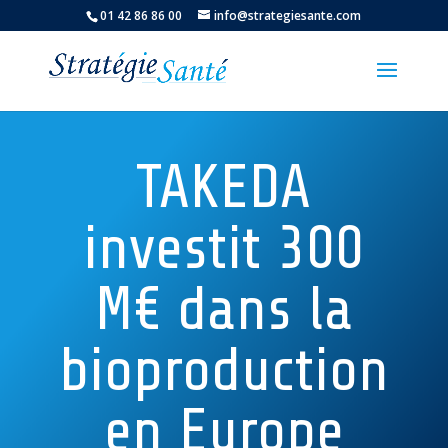
01 42 86 86 00
info@strategiesante.com
TAKEDA
investit 300
M€ dans la
bioproduction
en Europe