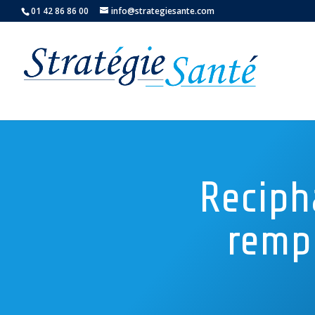
01 42 86 86 00
info@strategiesante.com
Reciph
rempl