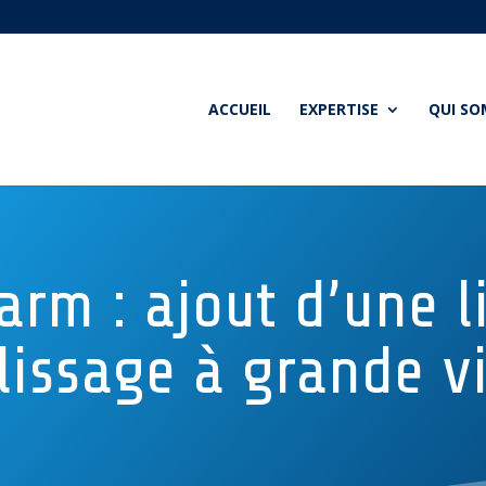
ACCUEIL
EXPERTISE
QUI S
arm : ajout d’une l
issage à grande v