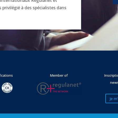
x internationaux Regulanet et
privilégié à des spécialistes dans
fications
Member of
Inscript
news
Je m'