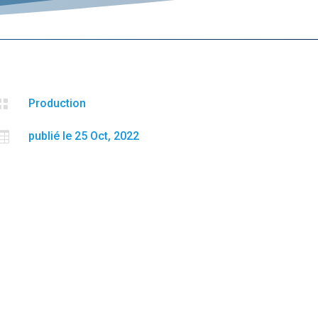

Production

publié le 25 Oct, 2022