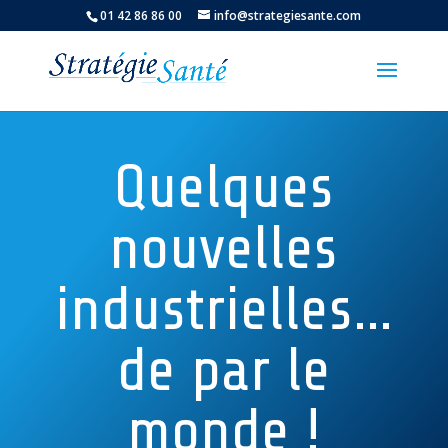
01 42 86 86 00
info@strategiesante.com
Quelques
nouvelles
industrielles…
de par le
monde !