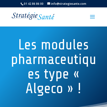
01 42 86 86 00
info@strategiesante.com
Les modules
pharmaceutiqu
es type «
Algeco » !