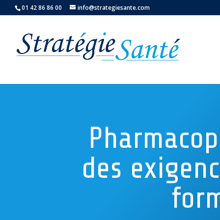
01 42 86 86 00
info@strategiesante.com
Pharmacopé
des exigenc
for