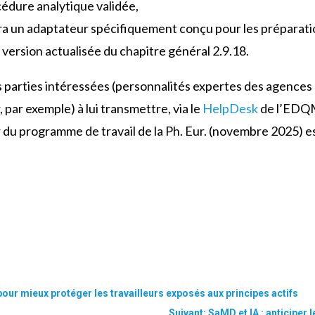
cédure analytique validée,
a un adaptateur spécifiquement conçu pour les préparatio
 version actualisée du chapitre général 2.9.18.
s parties intéressées (personnalités expertes des agences
 par exemple) à lui transmettre, via le
HelpDesk
de l’EDQM
ur du programme de travail de la Ph. Eur. (novembre 2025) e
r mieux protéger les travailleurs exposés aux principes actifs
Suivant: SaMD et IA : anticiper