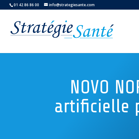
01 42 86 86 00
info@strategiesante.com
NOVO NOR
artificiell