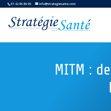
01 42 86 86 00
info@strategiesante.com
MITM : de