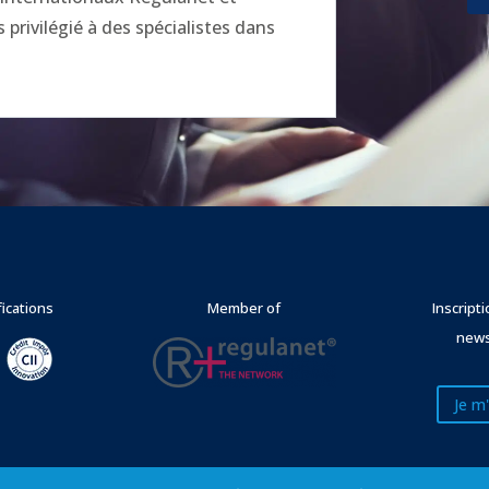
privilégié à des spécialistes dans
fications
Member of
Inscript
news
Je m'