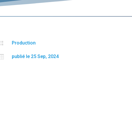

Production

publié le 25 Sep, 2024