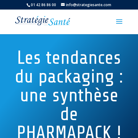
01 42 86 86 00
info@strategiesante.com
Les tendances
du packaging :
une synthèse
de
PHARMAPACK !