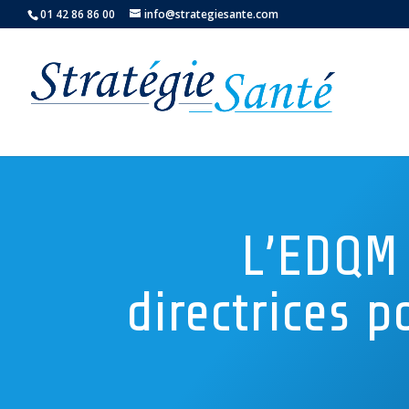
01 42 86 86 00
info@strategiesante.com
L’EDQM 
directrices p