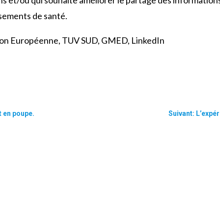
s et/ou qui souhaite améliorer le partage des information
ssements de santé.
ion Européenne, TUV SUD, GMED, LinkedIn
t en poupe.
Suivant: L’expé