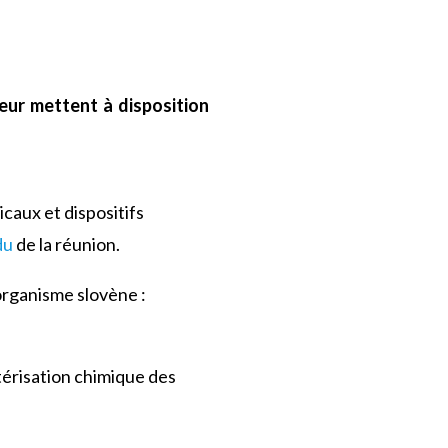
teur mettent à disposition
caux et dispositifs
du
de la réunion.
organisme slovène :
térisation chimique des