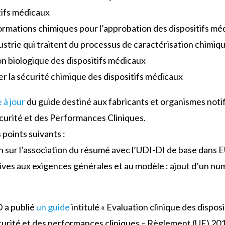
tifs médicaux
rmations chimiques pour l’approbation des dispositifs mé
ustrie qui traitent du processus de caractérisation chimiq
n biologique des dispositifs médicaux
 la sécurité chimique des dispositifs médicaux
 à jour
du guide destiné aux fabricants et organismes not
curité et des Performances Cliniques.
 points suivants :
ion sur l’association du résumé avec l’UDI-DI de base da
ives aux exigences générales et au modèle : ajout d’un n
 a publié
un guide
intitulé « Evaluation clinique des dispo
curité et des performances cliniques – Règlement (UE) 201