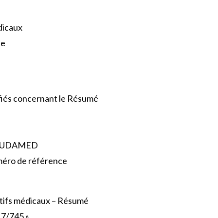
dicaux
ue
ifiés concernant le Résumé
ns EUDAMED
uméro de référence
sitifs médicaux – Résumé
7/745 ».