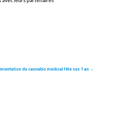
s avec leurs partenaires
rimentation du cannabis médical fête ses 1 an
→