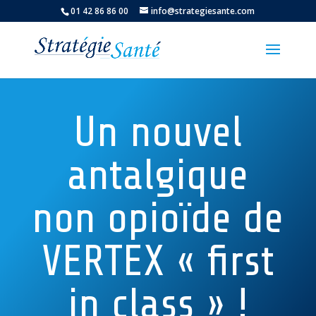
01 42 86 86 00
info@strategiesante.com
Un nouvel
antalgique
non opioïde de
VERTEX « first
in class » !