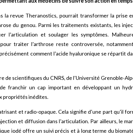
n permettant aux médecins de suivre son action en temps 
 la revue Theranostics, pourrait transformer la prise 
hrose du genou. Parmi les traitements existants, les inje
fier l’articulation et soulager les symptômes. Malheur
pour traiter l’arthrose reste controversée, notamment
s précisément comment l’acide hyaluronique se répartit da
ire de scientifiques du CNRS, de l’Université Grenoble-A
de franchir un cap important en développant un hydr
x propriétés inédites.
catrisant et radio-opaque. Cela signifie d’une part qu’il f
jection et diffusion dans l’articulation. Par ailleurs, le 
que iodé offre un suivi précis et à long terme du biomaté