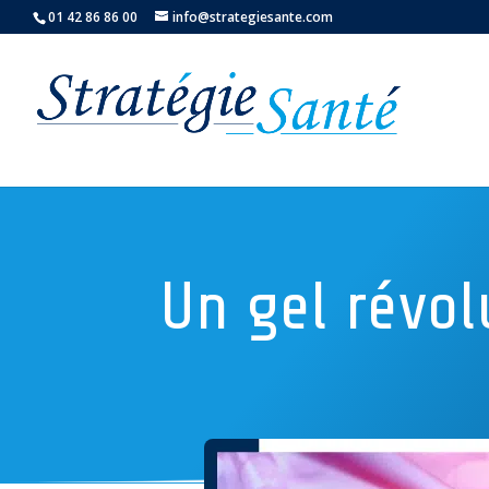
01 42 86 86 00
info@strategiesante.com
Un gel révol