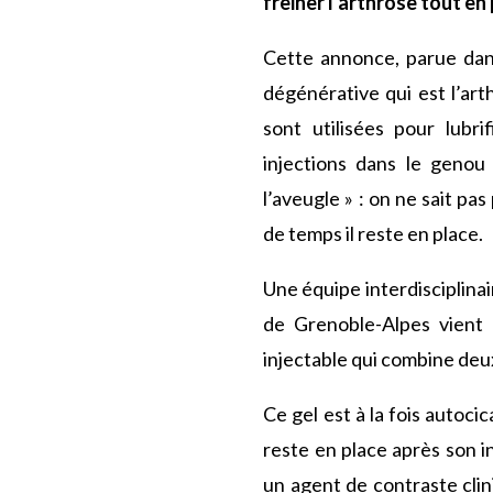
freiner l’arthrose tout e
Cette annonce, parue dans
dégénérative qui est l’art
sont utilisées pour lubri
injections dans le genou 
l’aveugle » : on ne sait pa
de temps il reste en place.
Une équipe interdisciplina
de Grenoble-Alpes vient 
injectable qui combine deu
Ce gel est à la fois autoci
reste en place après son in
un agent de contraste clini