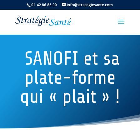
01 42 86 86 00
info@strategiesante.com
SANOFI et sa
plate-forme
qui « plait » !