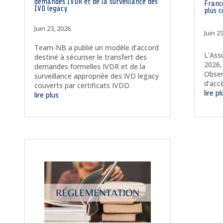
demandes IVDR et de la surveillance des
France
IVD legacy
plus 
Juin 23, 2026
Juin 2
Team-NB a publié un modèle d’accord
L’Ass
destiné à sécuriser le transfert des
2026,
demandes formelles IVDR et de la
Obser
surveillance appropriée des IVD legacy
d’acc
couverts par certificats IVDD.
lire p
lire plus