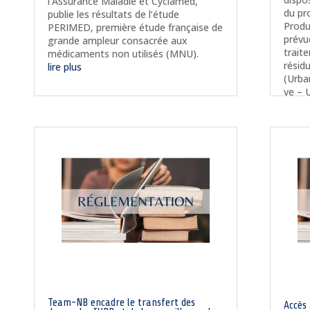
l’Assurance Maladie et Cyclamed,
du pr
publie les résultats de l’étude
Produ
PERIMED, première étude française de
prévue
grande ampleur consacrée aux
trait
médicaments non utilisés (MNU).
résid
lire plus
(Urba
ve –
lire p
Team-NB encadre le transfert des
Accès