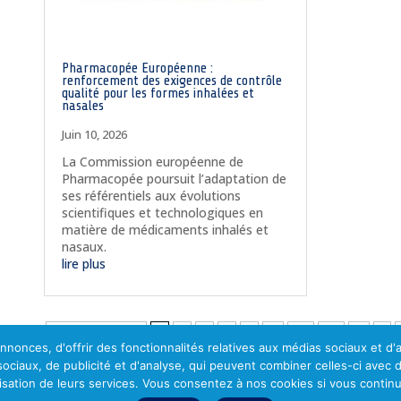
Pharmacopée Européenne :
renforcement des exigences de contrôle
qualité pour les formes inhalées et
nasales
Juin 10, 2026
La Commission européenne de
Pharmacopée poursuit l’adaptation de
ses référentiels aux évolutions
scientifiques et technologiques en
matière de médicaments inhalés et
nasaux.
lire plus
Page 1 sur 23
1
2
3
4
5
...
10
20
...
»
nonces, d'offrir des fonctionnalités relatives aux médias sociaux et d
 sociaux, de publicité et d'analyse, qui peuvent combiner celles-ci avec 
lisation de leurs services. Vous consentez à nos cookies si vous continu