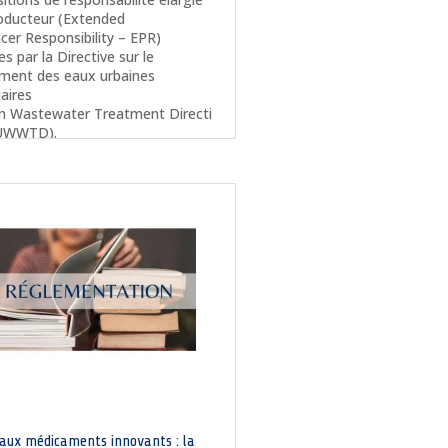
oducteur (Extended
cer Responsibility – EPR)
s par la Directive sur le
ement des eaux urbaines
uaires
n Wastewater Treatment Directi
 UWWTD).
lus
 aux médicaments innovants : la