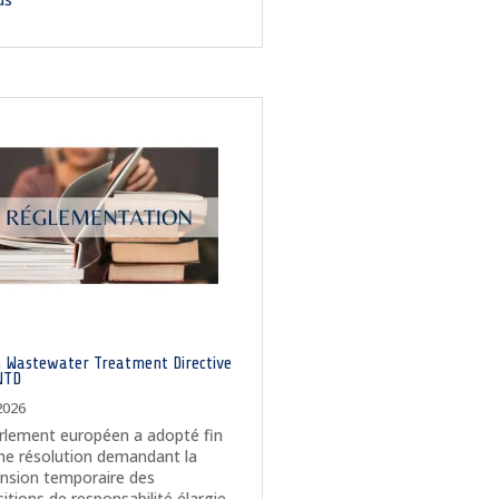
 Wastewater Treatment Directive
WTD
 2026
rlement européen a adopté fin
une résolution demandant la
nsion temporaire des
sitions de responsabilité élargie