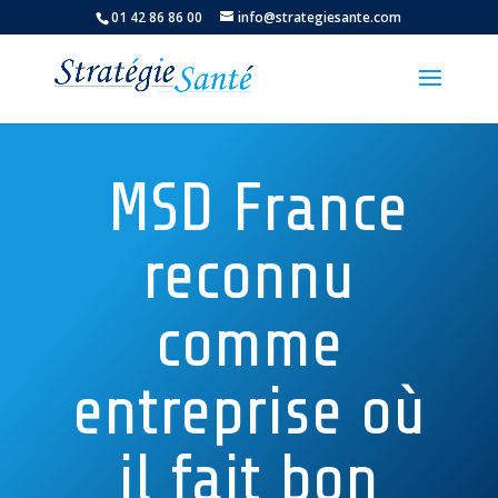
01 42 86 86 00
info@strategiesante.com
MSD France
reconnu
comme
entreprise où
il fait bon