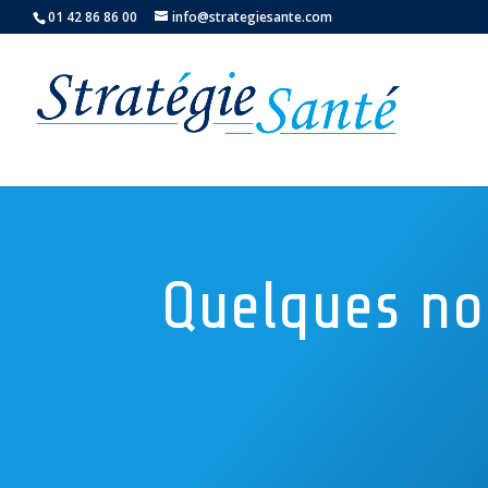
01 42 86 86 00
info@strategiesante.com
Quelques no