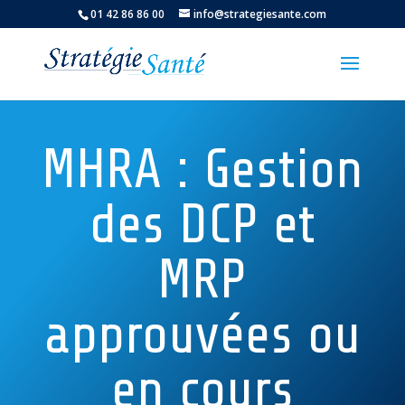
01 42 86 86 00
info@strategiesante.com
MHRA : Gestion
des DCP et
MRP
approuvées ou
en cours