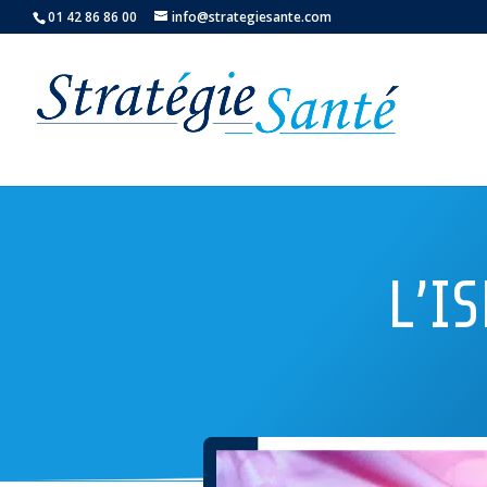
01 42 86 86 00
info@strategiesante.com
L’I