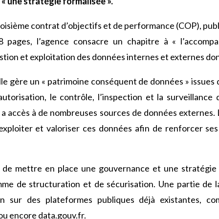
« une stratégie formalisée ».
roisième contrat d’objectifs et de performance (COP), pub
pages, l’agence consacre un chapitre à « l’accompag
tion et exploitation des données internes et externes dont
lle gère un « patrimoine conséquent de données » issues de
autorisation, le contrôle, l’inspection et la surveillanc
 a accès à de nombreuses sources de données externes. L
exploiter et valoriser ces données afin de renforcer ses
t de mettre en place une gouvernance et une stratégie 
e de structuration et de sécurisation. Une partie de l
ion sur des plateformes publiques déjà existantes, c
u encore data.gouv.fr.