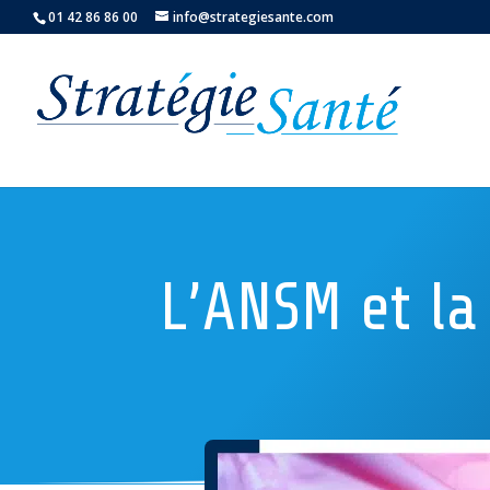
01 42 86 86 00
info@strategiesante.com
L’ANSM et la