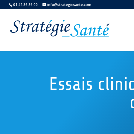
01 42 86 86 00
info@strategiesante.com
Essais clini