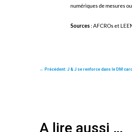
numériques de mesures ou d
Sources
: AFCROs et LEE
←
Précédent: J & J se renforce dans le DM ca
A lire aussi …