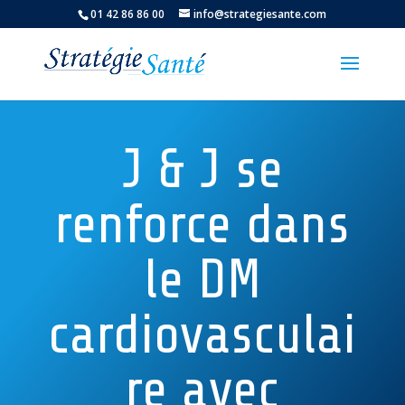
01 42 86 86 00
info@strategiesante.com
J & J se
renforce dans
le DM
cardiovasculai
re avec