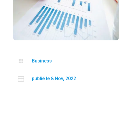

Business

publié le 8 Nov, 2022