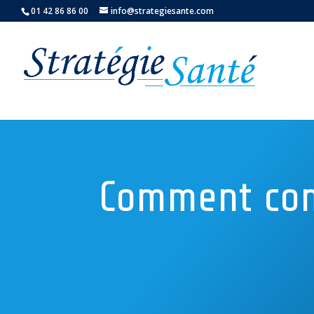
01 42 86 86 00
info@strategiesante.com
Comment com