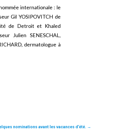
enommée internationale : le
esseur Gil YOSIPOVITCH de
sité de Detroit et Khaled
sseur Julien SENESCHAL,
h RICHARD, dermatologue à
elques nominations avant les vacances d’été.
→