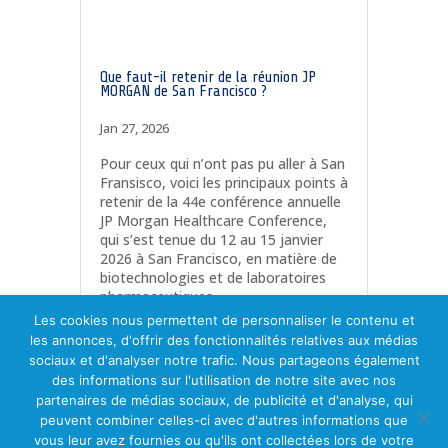
Que faut-il retenir de la réunion JP
MORGAN de San Francisco ?
Jan 27, 2026
Pour ceux qui n’ont pas pu aller à San
Fransisco, voici les principaux points à
retenir de la 44e conférence annuelle
JP Morgan Healthcare Conference,
qui s’est tenue du 12 au 15 janvier
2026 à San Francisco, en matière de
biotechnologies et de laboratoires
pharmaceutiques
lire plus
Les cookies nous permettent de personnaliser le contenu et
les annonces, d'offrir des fonctionnalités relatives aux médias
sociaux et d'analyser notre trafic. Nous partageons également
des informations sur l'utilisation de notre site avec nos
Page 1 sur
partenaires de médias sociaux, de publicité et d'analyse, qui
peuvent combiner celles-ci avec d'autres informations que
28
1
2
3
4
5
...
10
20
...
»
Dernièr
vous leur avez fournies ou qu'ils ont collectées lors de votre