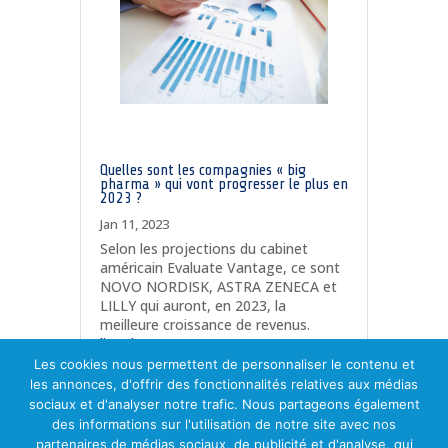
Quelles sont les compagnies « big
pharma » qui vont progresser le plus en
2023 ?
Jan 11, 2023
Selon les projections du cabinet
américain Evaluate Vantage, ce sont
NOVO NORDISK, ASTRA ZENECA et
LILLY qui auront, en 2023, la
meilleure croissance de revenus.
lire plus
Les cookies nous permettent de personnaliser le contenu et
les annonces, d'offrir des fonctionnalités relatives aux médias
sociaux et d'analyser notre trafic. Nous partageons également
Page 22 sur 28
«
des informations sur l'utilisation de notre site avec nos
Première
«
...
10
...
20
21
22
23
24
partenaires de médias sociaux, de publicité et d'analyse, qui