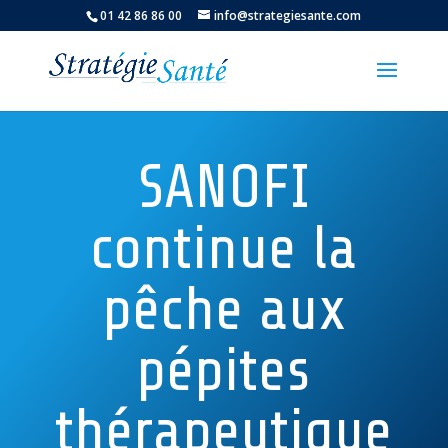
01 42 86 86 00
info@strategiesante.com
SANOFI
continue la
pêche aux
pépites
thérapeutique