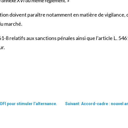
à l’annexe XVI du même règlement. »
tion doivent paraître notamment en matière de vigilance, d
 du marché.
-8 relatifs aux sanctions pénales ainsi que l’article L. 546
our.
FI pour stimuler l’alternance.
Suivant: Accord-cadre : nouvel a