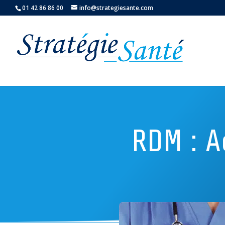
01 42 86 86 00
info@strategiesante.com
RDM : A