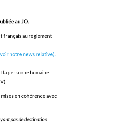
ubliée au JO.
it français au règlement
(voir notre news relative).
nt la personne humaine
V).
été mises en cohérence avec
ayant pas de destination