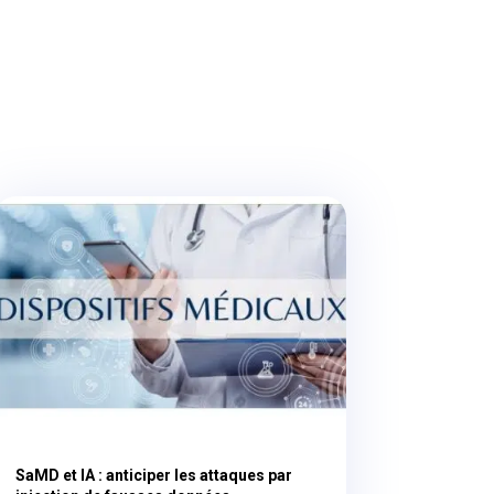
SaMD et IA : anticiper les attaques par