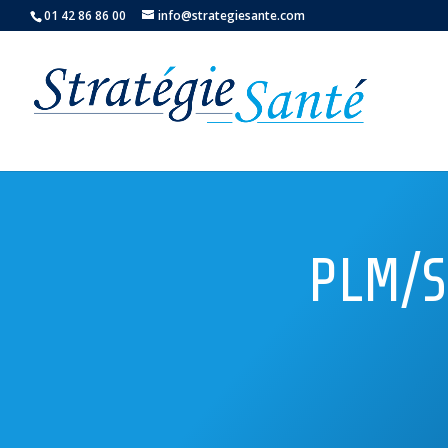
01 42 86 86 00
info@strategiesante.com
PLM/S