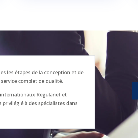
 les étapes de la conception et de
 service complet de qualité.
x internationaux Regulanet et
privilégié à des spécialistes dans