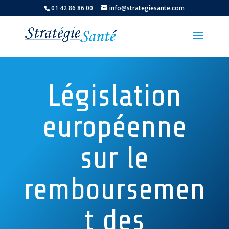
01 42 86 86 00
info@strategiesante.com
Législation
européenne
sur le
remboursemen
t des