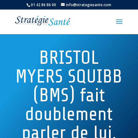
01 42 86 86 00
info@strategiesante.com
BRISTOL
MYERS SQUIBB
(BMS) fait
doublement
parler de lui.