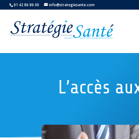
01 42 86 86 00
info@strategiesante.com
L’accès au