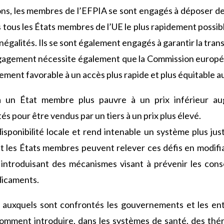
ons, les membres de l’EFPIA se sont engagés à déposer de
ous les États membres de l’UE le plus rapidement possib
négalités. Ils se sont également engagés à garantir la tran
ngagement nécessite également que la Commission europ
ement favorable à un accès plus rapide et plus équitable
un État membre plus pauvre à un prix inférieur au
s pour être vendus par un tiers à un prix plus élevé.
isponibilité locale et rend intenable un système plus jus
les États membres peuvent relever ces défis en modifia
introduisant des mécanismes visant à prévenir les con
icaments.
s auxquels sont confrontés les gouvernements et les e
omment introduire, dans les systèmes de santé, des thé