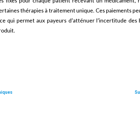
es fixes pour chaque patient recevant un médicament, ré
 certaines thérapies à traitement unique. Ces paiements pe
, ce qui permet aux payeurs d’atténuer l’incertitude des 
oduit.
niques
Su