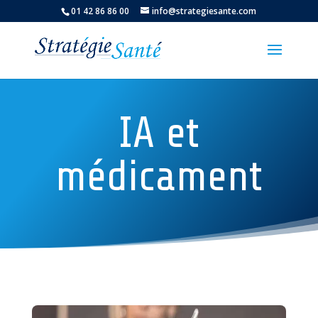
01 42 86 86 00
info@strategiesante.com
IA et
médicament