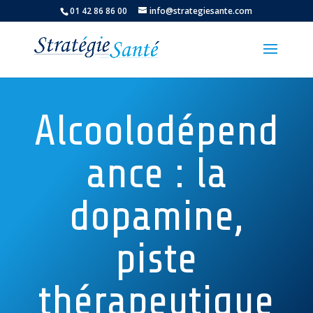
01 42 86 86 00
info@strategiesante.com
Alcoolodépend
ance : la
dopamine,
piste
thérapeutique