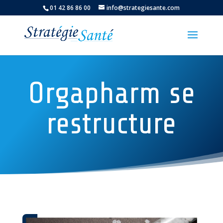
01 42 86 86 00
info@strategiesante.com
Orgapharm se
restructure