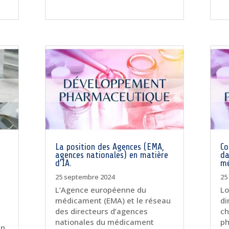
La position des Agences (EMA,
Co
agences nationales) en matière
da
d’IA.
mé
25 septembre 2024
25
L’Agence européenne du
Lo
médicament (EMA) et le réseau
di
des directeurs d’agences
ch
nationales du médicament
ph
un