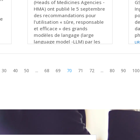
(Heads of Medicines Agencies -
GS
HMA) ont publié le 5 septembre
In
des recommandations pour
po
te
l’utilisation « sûre, responsable
de
et efficace » des grands
da
modèles de langage (large
ph
li
language model -LLM) par les
régulateurs nationaux.
lire plus
30
40
50
...
68
69
70
71
72
...
80
90
100