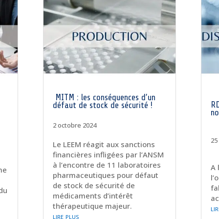
MITM : les conséquences d’un
RD
défaut de stock de sécurité !
no
2 octobre 2024
25
Le LEEM réagit aux sanctions
financières infligées par l’ANSM
à l’encontre de 11 laboratoires
A 
me
pharmaceutiques pour défaut
l’
de stock de sécurité de
fa
 du
médicaments d’intérêt
ac
thérapeutique majeur.
li
lire plus