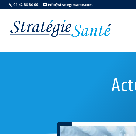
01 42 86 86 00
info@strategiesante.com
Act