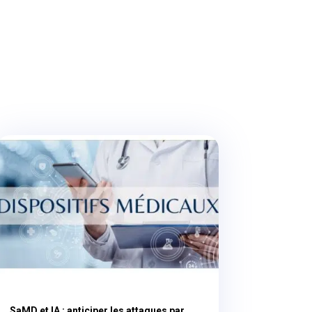
SaMD et IA : anticiper les attaques par