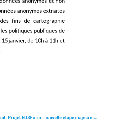
es données anonymes et non
s données anonymes extraites
des fins de cartographie
r les politiques publiques de
 15 janvier, de 10h à 11h et
.
ant: Projet EDSForm : nouvelle étape majeure
→