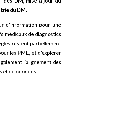
n des DM, mise à jour du
strie du DM.
r d’information pour une
tifs médicaux de diagnostics
ègles restent partiellement
pour les PME, et d’explorer
 également l’alignement des
es et numériques.