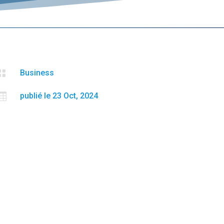

Business

publié le 23 Oct, 2024