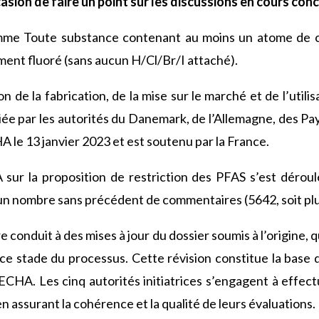
casion de faire un point sur les discussions en cours con
mme Toute substance contenant au moins un atome de 
ent fluoré (sans aucun H/Cl/Br/I attaché).
on de la fabrication, de la mise sur le marché et de l’utili
itiée par les autorités du Danemark, de l’Allemagne, des P
A le 13 janvier 2023 et est soutenu par la France.
 sur la proposition de restriction des PFAS s’est déro
un nombre sans précédent de commentaires (5642, soit plu
conduit à des mises à jour du dossier soumis à l’origine, q
 stade du processus. Cette révision constitue la base d
ECHA. Les cinq autorités initiatrices s’engagent à effect
n assurant la cohérence et la qualité de leurs évaluations.