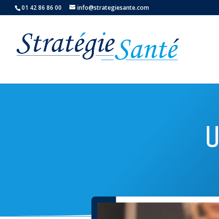
01 42 86 86 00
info@strategiesante.com
U