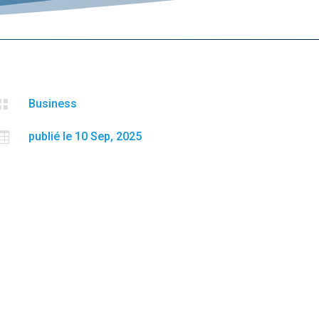

Business

publié le 10 Sep, 2025