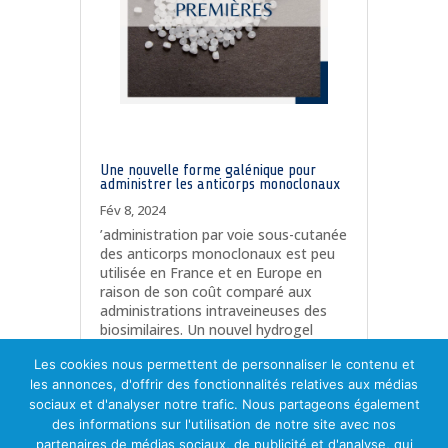
Une nouvelle forme galénique pour
administrer les anticorps monoclonaux
Fév 8, 2024
’administration par voie sous-cutanée
des anticorps monoclonaux est peu
utilisée en France et en Europe en
raison de son coût comparé aux
administrations intraveineuses des
biosimilaires. Un nouvel hydrogel
découvert par des chercheurs français
Les cookies nous permettent de personnaliser le contenu et
va résoudre cette difficulté.
les annonces, d'offrir des fonctionnalités relatives aux médias
lire plus
sociaux et d'analyser notre trafic. Nous partageons également
Page 2 sur
des informations sur l'utilisation de notre site avec nos
5
«
1
2
3
4
5
»
partenaires de médias sociaux, de publicité et d'analyse, qui